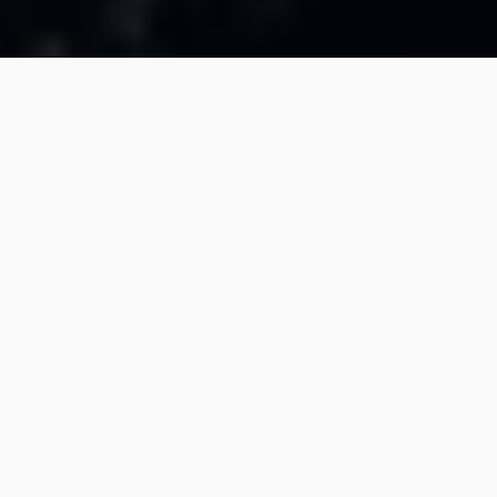
Über Uns
"Wir
warten
nicht
auf
eine
bessere
Welt.
Wir
erschaffen
sie.
Jetzt.
"