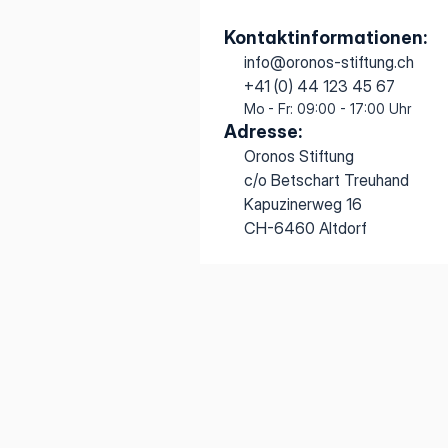
Kontaktinformationen:
info@oronos-stiftung.ch
+41 (0) 44 123 45 67
Mo - Fr: 09:00 - 17:00 Uhr
Adresse:
Oronos Stiftung
c/o Betschart Treuhand
Kapuzinerweg 16
CH-6460 Altdorf
Entdecke
bendigen Völkerverständigung. Politisch und religiös 
tur.
Über die Stif
Friedenszent
Über die Stif
Friedenszent
Friedenszent
Projekte
Friedenszent
Friedensbien
Projekte