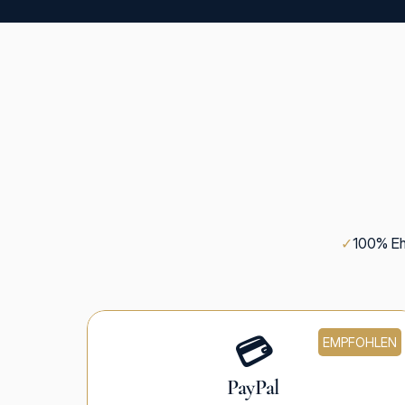
✓
100% E
💳
EMPFOHLEN
PayPal